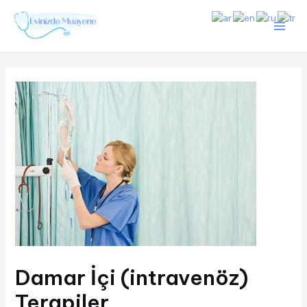
İçeriğe
Main
atla
Men
Damar İçi (intravenöz)
Terapiler