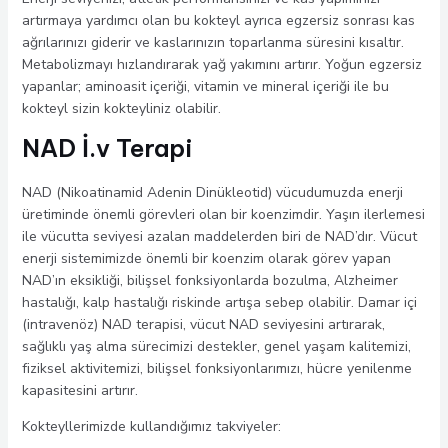
artırmaya yardımcı olan bu kokteyl ayrıca egzersiz sonrası kas
ağrılarınızı giderir ve kaslarınızın toparlanma süresini kısaltır.
Metabolizmayı hızlandırarak yağ yakımını artırır. Yoğun egzersiz
yapanlar; aminoasit içeriği, vitamin ve mineral içeriği ile bu
kokteyl sizin kokteyliniz olabilir.
NAD İ.v Terapi
NAD (Nikoatinamid Adenin Dinükleotid) vücudumuzda enerji
üretiminde önemli görevleri olan bir koenzimdir. Yaşın ilerlemesi
ile vücutta seviyesi azalan maddelerden biri de NAD’dır. Vücut
enerji sistemimizde önemli bir koenzim olarak görev yapan
NAD’ın eksikliği, bilişsel fonksiyonlarda bozulma, Alzheimer
hastalığı, kalp hastalığı riskinde artışa sebep olabilir. Damar içi
(intravenöz) NAD terapisi, vücut NAD seviyesini artırarak,
sağlıklı yaş alma sürecimizi destekler, genel yaşam kalitemizi,
fiziksel aktivitemizi, bilişsel fonksiyonlarımızı, hücre yenilenme
kapasitesini artırır.
Kokteyllerimizde kullandığımız takviyeler: