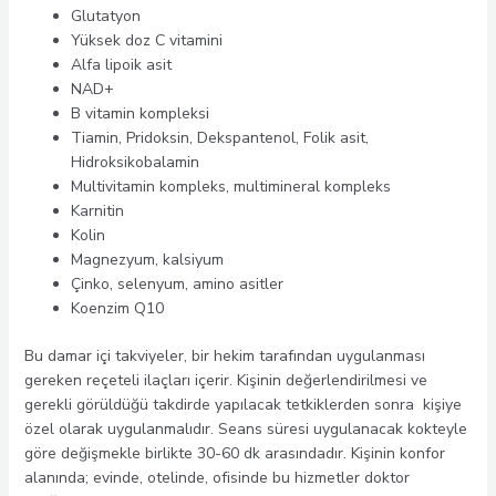
Glutatyon
Yüksek doz C vitamini
Alfa lipoik asit
NAD+
B vitamin kompleksi
Tiamin, Pridoksin, Dekspantenol, Folik asit,
Hidroksikobalamin
Multivitamin kompleks, multimineral kompleks
Karnitin
Kolin
Magnezyum, kalsiyum
Çinko, selenyum, amino asitler
Koenzim Q10
Bu damar içi takviyeler, bir hekim tarafından uygulanması
gereken reçeteli ilaçları içerir. Kişinin değerlendirilmesi ve
gerekli görüldüğü takdirde yapılacak tetkiklerden sonra kişiye
özel olarak uygulanmalıdır. Seans süresi uygulanacak kokteyle
göre değişmekle birlikte 30-60 dk arasındadır. Kişinin konfor
alanında; evinde, otelinde, ofisinde bu hizmetler doktor