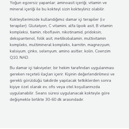
Yoğun egzersiz yapanlar; aminoasit içeriği, vitamin ve
mineral içeriği ile bu kokteyl sizin kokteyliniz olabilir.
Kokteyllerimizde kullandığımız damar içi terapiler (i.v
terapiler): Glutatyon, C vitamini, alfa lipoik asit, B vitamin
kompleksi, tiamin, riboflavin, nikotinamid, pridoksin,
dekspantenol, folik asit, metilkobalamin, multivitamin
kompleks, multimineral kompleks, karnitin, magnezyum,
kalsiyum, çinko, selenyum, amino asitler, kolin, Coenzim
Q10, NAD.
Bu damar içi takviyeler, bir hekim tarafından uygulanması
gereken reçeteli ilaçları içerir. Kişinin değerlendirilmesi ve
gerekli görüldüğü takdirde yapılacak tetkiklerden sonra
kişiye özel olarak ev, ofis veya otel koşullarınızda
uygulanabilir. Seans süresi uygulanacak kokteyle göre
değişmekle birlikte 30-60 dk arasındadır.