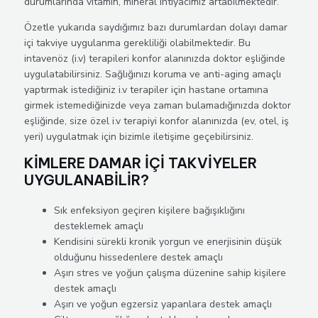
durumlarında vitamin, mineral ihtiyacımız artabilmektedir.
Özetle yukarıda saydığımız bazı durumlardan dolayı damar
içi takviye uygulanma gerekliliği olabilmektedir. Bu
intavenöz (i.v) terapileri konfor alanınızda doktor eşliğinde
uygulatabilirsiniz. Sağlığınızı koruma ve anti-aging amaçlı
yaptırmak istediğiniz i.v terapiler için hastane ortamına
girmek istemediğinizde veya zaman bulamadığınızda doktor
eşliğinde, size özel i.v terapiyi konfor alanınızda (ev, otel, iş
yeri) uygulatmak için bizimle iletişime geçebilirsiniz.
KİMLERE DAMAR İÇİ TAKVİYELER
UYGULANABİLİR?
Sık enfeksiyon geçiren kişilere bağışıklığını
desteklemek amaçlı
Kendisini sürekli kronik yorgun ve enerjisinin düşük
olduğunu hissedenlere destek amaçlı
Aşırı stres ve yoğun çalışma düzenine sahip kişilere
destek amaçlı
Aşırı ve yoğun egzersiz yapanlara destek amaçlı